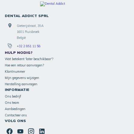
DENTAL ADDICT SPRL
Gieterijstraat, 39A
1601 Ruisbroek
België
+32 2 851 11 58
HULP NODIG?
Wat betekent 'later beschikbaar'?
Hoe een retour aanvragen?
Klantnummer
Mijn gegevens wijzigen
Herstelling aanvragen
INFORMATIE
Ons bedrijf
Ons team
Aanbiedingen
Contacteer ons
VOLG ONS