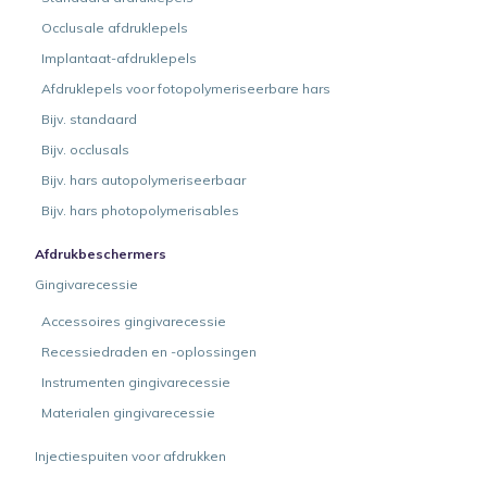
Occlusale afdruklepels
Implantaat-afdruklepels
Afdruklepels voor fotopolymeriseerbare hars
Bijv. standaard
Bijv. occlusals
Bijv. hars autopolymeriseerbaar
Bijv. hars photopolymerisables
Afdrukbeschermers
Gingivarecessie
Accessoires gingivarecessie
Recessiedraden en -oplossingen
Instrumenten gingivarecessie
Materialen gingivarecessie
Injectiespuiten voor afdrukken