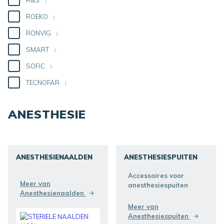
R&S
1
ROEKO
1
RONVIG
2
SMART
1
SOFIC
3
TECNOFAR
1
ANESTHESIE
ANESTHESIENAALDEN
ANESTHESIESPUITEN
ONTDEKKEN
ONTDEKKEN
Accessoires voor
Meer van
anesthesiespuiten
Anesthesienaalden
Meer van
Anesthesiespuiten