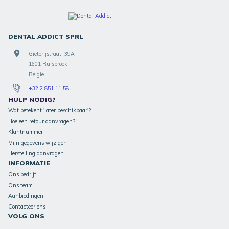
DENTAL ADDICT SPRL
Gieterijstraat, 39A
1601 Ruisbroek
België
+32 2 851 11 58
HULP NODIG?
Wat betekent 'later beschikbaar'?
Hoe een retour aanvragen?
Klantnummer
Mijn gegevens wijzigen
Herstelling aanvragen
INFORMATIE
Ons bedrijf
Ons team
Aanbiedingen
Contacteer ons
VOLG ONS