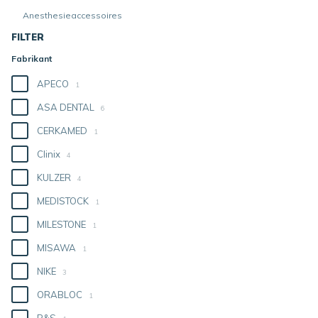
Anesthesieaccessoires
FILTER
Fabrikant
APECO
1
ASA DENTAL
6
CERKAMED
1
Clinix
4
KULZER
4
MEDISTOCK
1
MILESTONE
1
MISAWA
1
NIKE
3
ORABLOC
1