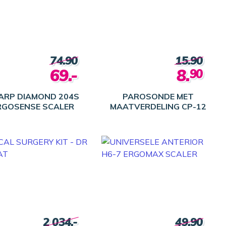
74.90
15.90
69.-
8.
90
ARP DIAMOND 204S
PAROSONDE MET
RGOSENSE SCALER
MAATVERDELING CP-12
2 034.-
49.90