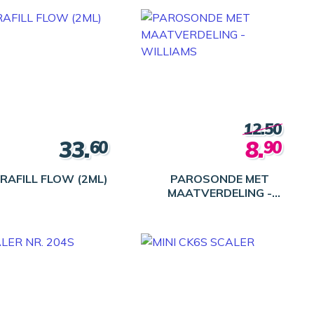
12.50
33.
8.
60
90
BRAFILL FLOW (2ML)
PAROSONDE MET
MAATVERDELING -
WILLIAMS