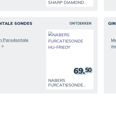
SHARP DIAMOND
ERGOSENSE SCALER
NTALE SONDES
GI
ONTDEKKEN
n Parodontale
Me
m
69.
50
NABERS
FURCATIESONDE
HU-FRIEDY