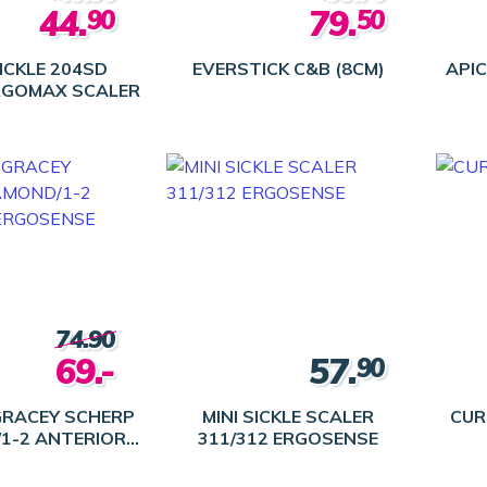
44.
79.
90
50
ICKLE 204SD
EVERSTICK C&B (8CM)
APIC
RGOMAX SCALER
74.90
69.-
57.
90
GRACEY SCHERP
MINI SICKLE SCALER
CUR
1-2 ANTERIOR
311/312 ERGOSENSE
SE HANDVAT L