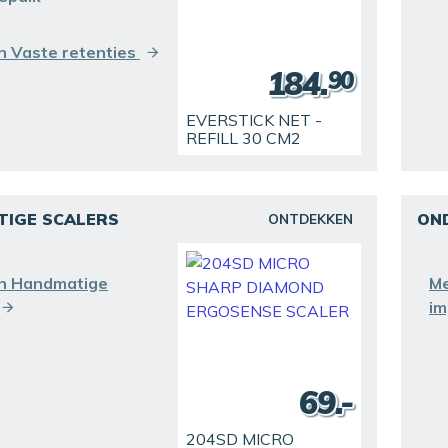
n Vaste retenties
184.
90
EVERSTICK NET -
REFILL 30 CM2
IGE SCALERS
ON
ONTDEKKEN
n Handmatige
Me
im
69.-
204SD MICRO