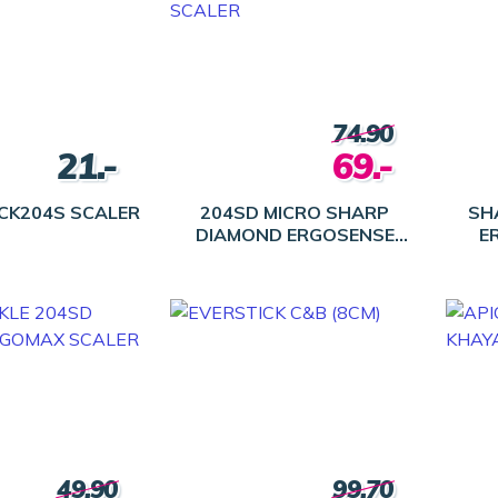
74.90
21.-
69.-
 CK204S SCALER
204SD MICRO SHARP
SH
DIAMOND ERGOSENSE
E
SCALER
49.90
99.70