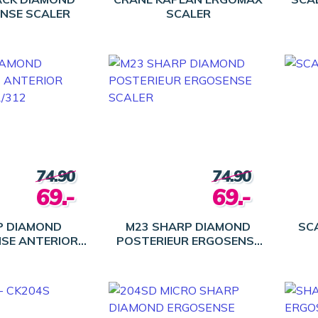
NSE SCALER
SCALER
74.90
74.90
69.-
69.-
P DIAMOND
M23 SHARP DIAMOND
SCA
SE ANTERIOR
POSTERIEUR ERGOSENSE
R 311/312
SCALER