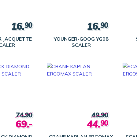
16.
16.
90
90
 JACQUETTE
YOUNGER-GOOG YG08
CALER
SCALER
74.90
49.90
69.-
44.
90
ACK DIAMOND
CRANE KAPLAN ERGOMAX
SCA