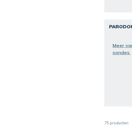
HUFRIEDYUS
28
LM
17
LMINSTRU
3
PARODO
MEDICAL DENTAL PACIFIC
3
NICHROMINOX
1
Meer va
sondes
PRODONT
1
R&S
7
75
producten