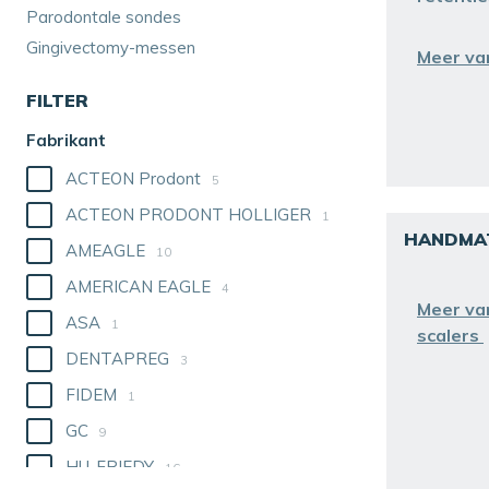
Parodontale sondes
Gingivectomy-messen
Meer va
FILTER
Fabrikant
ACTEON Prodont
5
ACTEON PRODONT HOLLIGER
1
HANDMAT
AMEAGLE
10
AMERICAN EAGLE
4
Meer va
ASA
1
scalers
DENTAPREG
3
FIDEM
1
GC
9
HU-FRIEDY
16