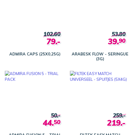
102.60
53.80
79.-
39.
90
ADMIRA CAPS (25X0,25G)
ARABESK FLOW - SERINGUE
(3G)
50.-
259.-
44.
219.-
50
ADMIRA FUSION 5 - TRIAL
FILTEK EASY MATCH