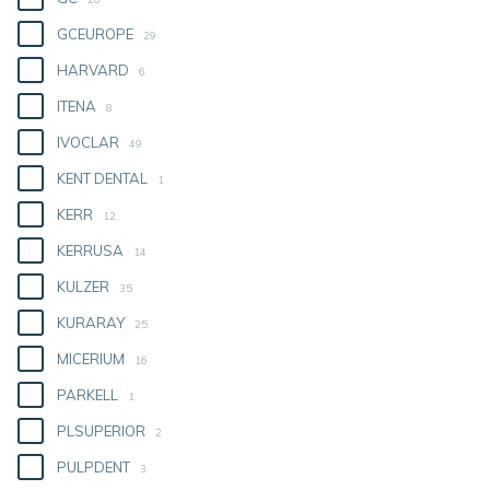
GCEUROPE
29
HARVARD
6
ITENA
8
IVOCLAR
49
KENT DENTAL
1
KERR
12
KERRUSA
14
KULZER
35
KURARAY
25
MICERIUM
16
PARKELL
1
PLSUPERIOR
2
PULPDENT
3