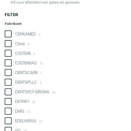
Kit voor afdichten van gaten en groeven
FILTER
Fabrikant
CERKAMED
2
Clinix
2
COLTENE
4
COLTENEAG
13
DENTSCARE
7
DENTSPLLC
3
DENTSPLY SIRONA
12
DETREY
16
DMG
21
EDELWEISS
12
GC
28