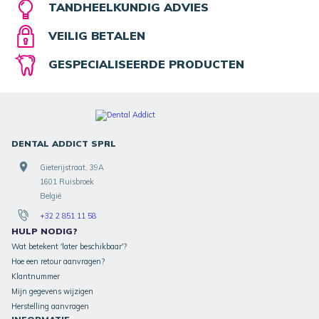
TANDHEELKUNDIG ADVIES
VEILIG BETALEN
GESPECIALISEERDE PRODUCTEN
DENTAL ADDICT SPRL
Gieterijstraat, 39A
1601 Ruisbroek
België
+32 2 851 11 58
HULP NODIG?
Wat betekent 'later beschikbaar'?
Hoe een retour aanvragen?
Klantnummer
Mijn gegevens wijzigen
Herstelling aanvragen