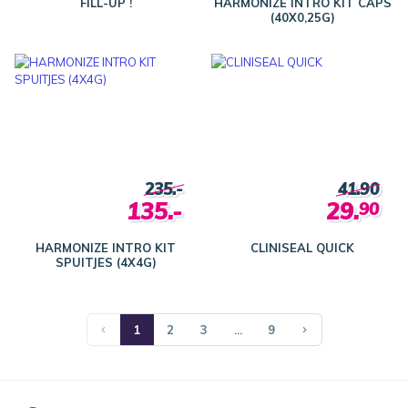
FILL-UP !
HARMONIZE INTRO KIT CAPS
(40X0,25G)
235.-
41.90
135.-
29.
90
HARMONIZE INTRO KIT
CLINISEAL QUICK
SPUITJES (4X4G)
1
2
3
...
9