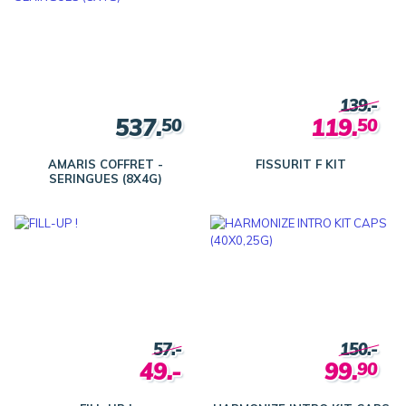
139.-
537.
119.
50
50
AMARIS COFFRET -
FISSURIT F KIT
SERINGUES (8X4G)
57.-
150.-
49.-
99.
90