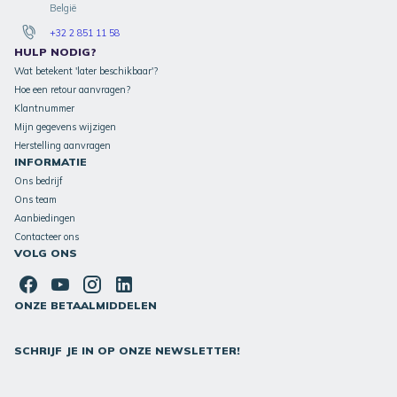
België
+32 2 851 11 58
HULP NODIG?
Wat betekent 'later beschikbaar'?
Hoe een retour aanvragen?
Klantnummer
Mijn gegevens wijzigen
Herstelling aanvragen
INFORMATIE
Ons bedrijf
Ons team
Aanbiedingen
Contacteer ons
VOLG ONS
ONZE BETAALMIDDELEN
SCHRIJF JE IN OP ONZE NEWSLETTER!