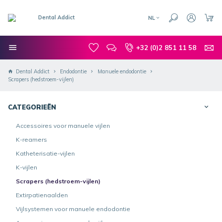
NL
+32 (0)2 851 11 58
Dental Addict
Endodontie
Manuele endodontie
Scrapers (hedstroem-vijlen)
CATEGORIEËN
Accessoires voor manuele vijlen
K-reamers
Katheterisatie-vijlen
K-vijlen
Scrapers (hedstroem-vijlen)
Extirpatienaalden
Vijlsystemen voor manuele endodontie