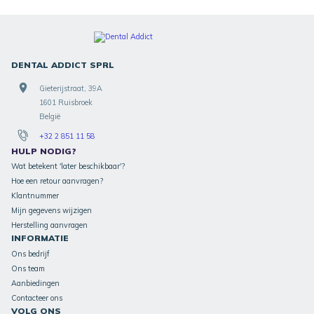
DENTAL ADDICT SPRL
Gieterijstraat, 39A
1601 Ruisbroek
België
+32 2 851 11 58
HULP NODIG?
Wat betekent 'later beschikbaar'?
Hoe een retour aanvragen?
Klantnummer
Mijn gegevens wijzigen
Herstelling aanvragen
INFORMATIE
Ons bedrijf
Ons team
Aanbiedingen
Contacteer ons
VOLG ONS