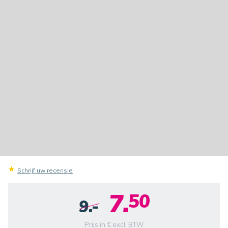
Schrijf uw recensie
7.
50
9.-
Prijs in € excl. BTW