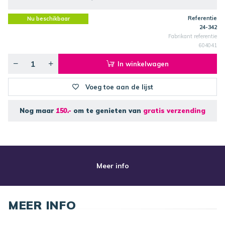
Referentie
Nu beschikbaar
24-342
Fabrikant referentie
604041
In winkelwagen
Voeg toe aan de lijst
Nog maar
150.-
om te genieten van
gratis verzending
Meer info
MEER INFO