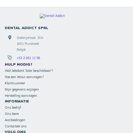
DENTAL ADDICT SPRL
Gieterijstraat, 39A
1601 Ruisbroek
België
+32 2 851 11 58
HULP NODIG?
Wat betekent 'later beschikbaar'?
Hoe een retour aanvragen?
Klantnummer
Mijn gegevens wijzigen
Herstelling aanvragen
INFORMATIE
Ons bedrijf
Ons team
Aanbiedingen
Contacteer ons
VOLG ONS