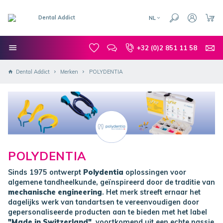
NL
+32 (0)2 851 11 58
Dental Addict
Merken
POLYDENTIA
POLYDENTIA
Sinds 1975 ontwerpt
Polydentia
oplossingen voor
algemene tandheelkunde, geïnspireerd door de traditie van
mechanische engineering
. Het merk streeft ernaar het
dagelijks werk van tandartsen te vereenvoudigen door
gepersonaliseerde producten aan te bieden met het label
"Made in Switzerland"
, voortkomend uit een echte passie