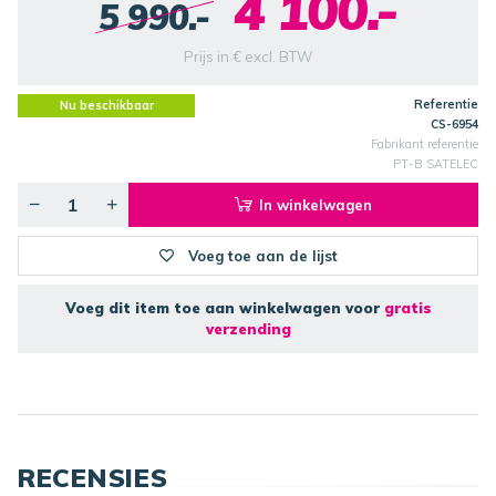
4 100.-
5 990.-
Prijs in € excl. BTW
Referentie
Nu beschikbaar
CS-6954
Fabrikant referentie
PT-B SATELEC
In winkelwagen
Voeg toe aan de lijst
Voeg dit item toe aan winkelwagen voor
gratis
verzending
RECENSIES