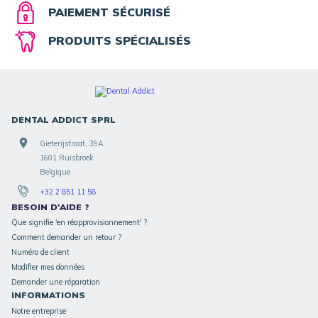
PAIEMENT SÉCURISÉ
PRODUITS SPÉCIALISÉS
DENTAL ADDICT SPRL
Gieterijstraat, 39A
1601 Ruisbroek
Belgique
+32 2 851 11 58
BESOIN D'AIDE ?
Que signifie 'en réapprovisionnement' ?
Comment demander un retour ?
Numéro de client
Modifier mes données
Demander une réparation
INFORMATIONS
Notre entreprise