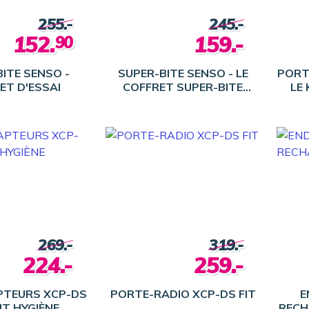
255.-
245.-
152.
159.-
90
BITE SENSO -
SUPER-BITE SENSO - LE
PORT
ET D'ESSAI
COFFRET SUPER-BITE
LE
SENSO
269.-
319.-
224.-
259.-
PTEURS XCP-DS
PORTE-RADIO XCP-DS FIT
E
KIT HYGIÈNE
RECH