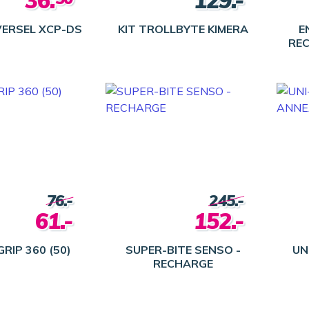
36.
129.-
VERSEL XCP-DS
KIT TROLLBYTE KIMERA
E
REC
76.-
245.-
61.-
152.-
GRIP 360 (50)
SUPER-BITE SENSO -
UN
RECHARGE