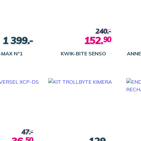
240.-
1 399.-
152.
90
-MAX N°1
KWIK-BITE SENSO
ANNE
47.-
50