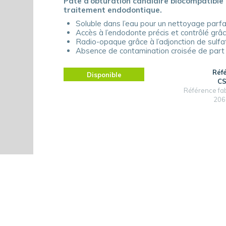
Pâte d’obturation canalaire biocompatible 
traitement endodontique.
Soluble dans l’eau pour un nettoyage parf
Accès à l’endodonte précis et contrôlé grâ
Radio-opaque grâce à l’adjonction de sulf
Absence de contamination croisée de part
Réf
Disponible
CS
Référence fa
206