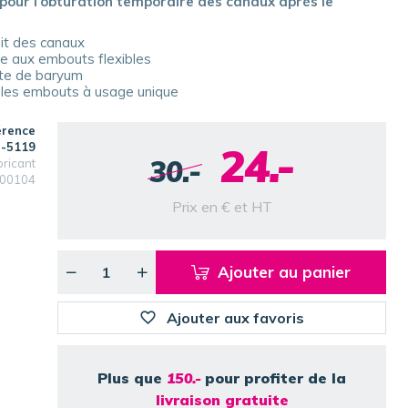
pour l’obturation temporaire des canaux après le
ait des canaux
ce aux embouts flexibles
ate de baryum
 les embouts à usage unique
érence
24.-
-5119
30.-
bricant
00104
Prix en € et HT
Ajouter au panier
Ajouter aux favoris
Plus que
150.-
pour profiter de la
livraison gratuite